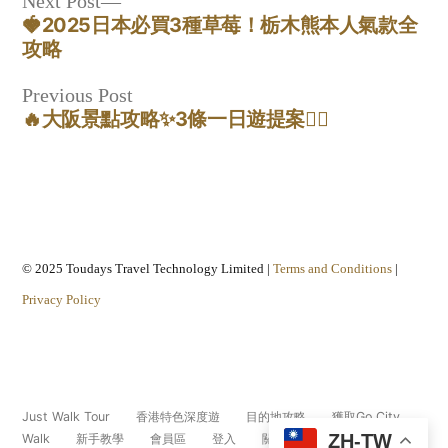
Post
Next
Next Post
🍓2025日本必買3種草莓！栃木熊本人氣款全
post:
navigation
攻略
Previous
Previous Post
🔥大阪景點攻略✨3條一日遊提案🏃‍♂️
post:
© 2025 Toudays Travel Technology Limited |
Terms and Conditions
|
Privacy Policy
Just Walk Tour
香港特色深度遊
目的地攻略
獲取Go City
ZH-TW
Walk
新手教學
會員區
登入
關於我們