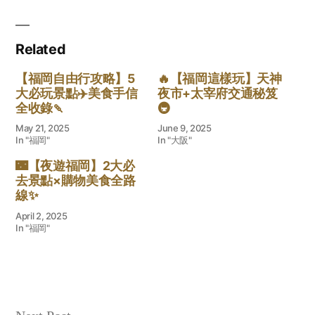
Related
【福岡自由行攻略】5
🔥【福岡這樣玩】天神
大必玩景點✈️美食手信
夜市+太宰府交通秘笈
全收錄🍡
🚇
May 21, 2025
June 9, 2025
In "福岡"
In "大阪"
🌃【夜遊福岡】2大必
去景點×購物美食全路
線✨
April 2, 2025
In "福岡"