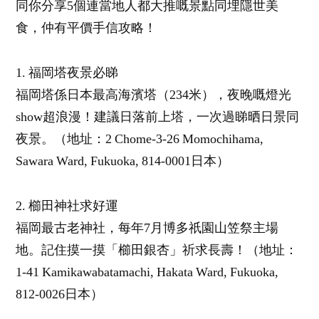
同你分享5個連當地人都大推嘅景點同埋隱世美
食，仲有平價手信攻略！
1. 福岡塔夜景必睇
福岡塔係日本最高海濱塔（234米），夜晚嘅燈光
show超浪漫！建議日落前上塔，一次過睇晒日景同
夜景。（地址：2 Chome-3-26 Momochihama,
Sawara Ward, Fukuoka, 814-0001日本）
2. 櫛田神社求好運
福岡最古老神社，每年7月博多祇園山笠祭主場
地。記住摸一摸「櫛田銀杏」祈求長壽！（地址：
1-41 Kamikawabatamachi, Hakata Ward, Fukuoka,
812-0026日本）