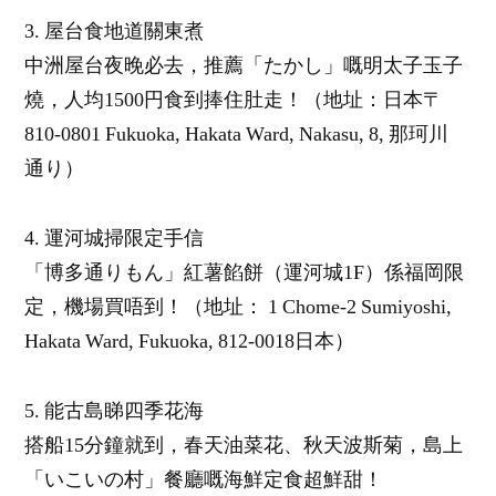
3. 屋台食地道關東煮
中洲屋台夜晚必去，推薦「たかし」嘅明太子玉子
燒，人均1500円食到捧住肚走！（地址：日本〒
810-0801 Fukuoka, Hakata Ward, Nakasu, 8, 那珂川
通り）
4. 運河城掃限定手信
「博多通りもん」紅薯餡餅（運河城1F）係福岡限
定，機場買唔到！（地址：
1 Chome-2 Sumiyoshi,
Hakata Ward, Fukuoka, 812-0018日本
）
5. 能古島睇四季花海
搭船15分鐘就到，春天油菜花、秋天波斯菊，島上
「いこいの村」餐廳嘅海鮮定食超鮮甜！