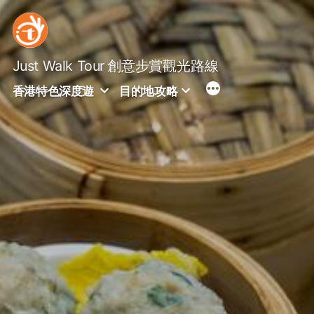
Skip
to
content
Just Walk Tour
創意步賞觀光路線
香港特色深度遊
目的地攻略