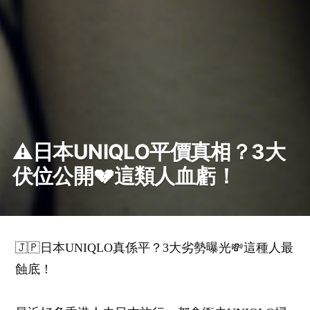
⚠️日本UNIQLO平價真相？3大
伏位公開💔這類人血虧！
🇯🇵日本UNIQLO真係平？3大劣勢曝光💸這種人最
蝕底！