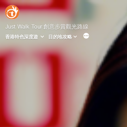
Skip
to
content
Just Walk Tour
創意步賞觀光路線
香港特色深度遊
目的地攻略