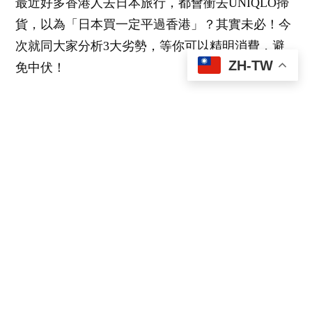
最近好多香港人去日本旅行，都會衝去UNIQLO掃
貨，以為「日本買一定平過香港」？其實未必！今
次就同大家分析3大劣勢，等你可以精明消費，避
ZH-TW
免中伏！
1. 退稅門檻高，散買唔着數
日本UNIQLO退稅一般要買滿5,000円（約260港
幣），如果只係買一兩件基本款，分分鐘貴過香
港。尤其遊客區分店（如東京銀座店）經常人山人
海，排隊退稅隨時浪費半日時間！
2. 香港減價更狠，款式同步快
UNIQLO香港官網而家經常有限時優惠，例如UT系
列低至59港幣，比日本正價更平。加上日本熱賣款
（+J聯名等）香港通常同步上架，唔使特登飛過去