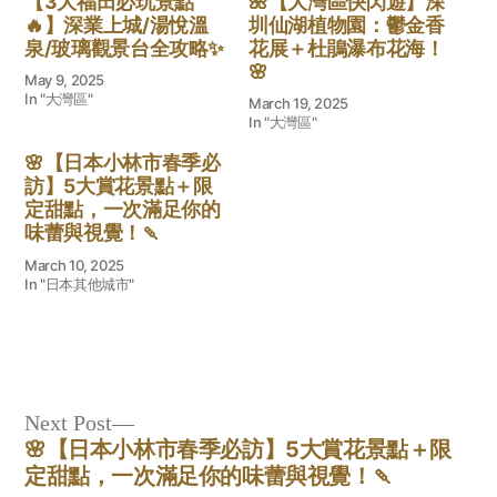
【3大福田必玩景點
🌺【大灣區快閃遊】深
🔥】深業上城/湯悅溫
圳仙湖植物園：鬱金香
泉/玻璃觀景台全攻略✨
花展＋杜鵑瀑布花海！
🌸
May 9, 2025
In "大灣區"
March 19, 2025
In "大灣區"
🌸【日本小林市春季必
訪】5大賞花景點＋限
定甜點，一次滿足你的
味蕾與視覺！🍡
March 10, 2025
In "日本其他城市"
Post
Next
Next Post
🌸【日本小林市春季必訪】5大賞花景點＋限
post:
navigation
定甜點，一次滿足你的味蕾與視覺！🍡