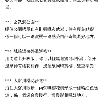
春天時節，粉紅色嘅花瓣隨風飄落，簡直係夢幻場
景。
**3. 玄武洞公園**
呢個公園唔單止有壯觀嘅玄武岩，仲有櫻花點綴，
係一個可以一邊賞櫻一邊感受自然奇觀嘅好地方。
**4. 城崎溫泉外湯巡禮**
用周遊卡升級版，你可以輕鬆遊覽7個外湯，部分
溫泉仲有櫻花相伴，浸溫泉同時賞櫻，雙重享受！
**5. 大谿川櫻花步道**
沿住大谿川散步，兩旁嘅櫻花樹形成一條粉紅色隧
道，係一個適合慢慢行、慢慢影相嘅好地方。