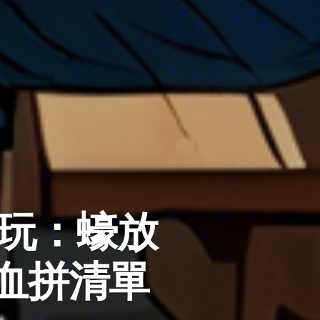
必玩：蠔放
t血拼清單