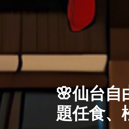
🌸仙台自
題任食、松