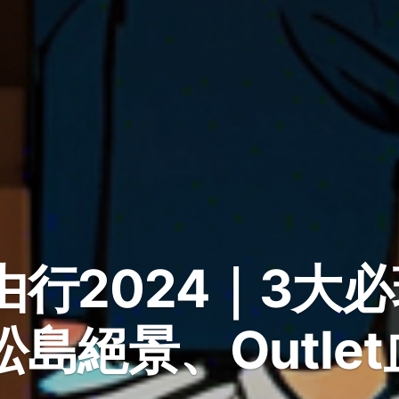
由行2024｜3大
島絕景、Outle