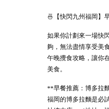
🍜【快閃九州福岡】
如果你計劃來一場快
夠，無法盡情享受美
午晚攪食攻略，讓你
美食。
**早餐推薦：博多拉麵
福岡的博多拉麵是必試