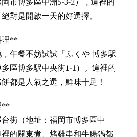
岡市博多區中洲5-3-2），這裡的
，絕對是開啟一天的好選擇。
理**
，午餐不妨試試「ふくや 博多駅
多區博多駅中央街1-1）。這裡的
烤餅都是人氣之選，鮮味十足！
**
屋台街（地址：福岡市博多區中
這裡的關東煮、烤雞串和牛腸鍋都