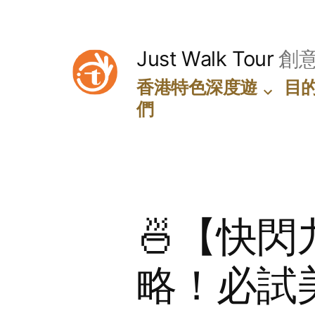
Skip
to
Just Walk Tour
創
content
香港特色深度遊
目
們
🍜【快
略！必試