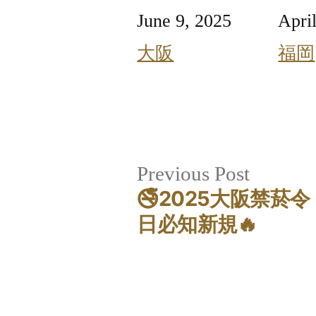
Date
June 9, 2025
Date
Apri
In relation to
大阪
In re
福岡
Post
Previou
Previous Post
🚭2025大阪禁菸
post:
navigation
日必知新規🔥