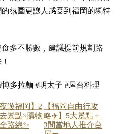
鬧的氛圍更讓人感受到福岡的獨特
的美食多不勝數，建議提前規劃路
味！
#博多拉麵 #明太子 #屋台料理
【夜遊福岡】2
【福岡自由行攻
去景點×購物
略✈️】5大景點＋
全路線✨
3間當地人推介台