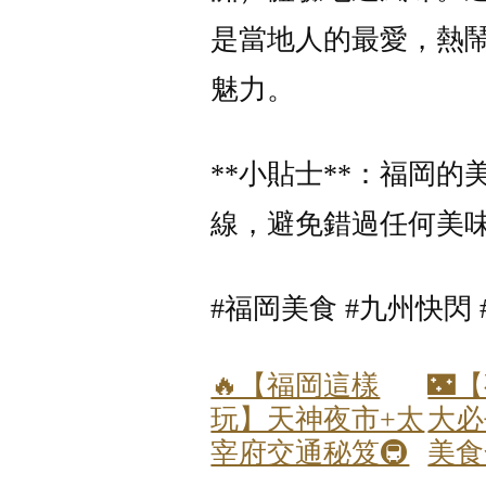
是當地人的最愛，熱
魅力。
**小貼士**：福岡
線，避免錯過任何美
#福岡美食 #九州快閃 
🔥【福岡這樣
🌃
玩】天神夜市+太
大必
宰府交通秘笈🚇
美食