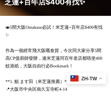
芝蓮+百年店$400有找✨
🍣5間大阪Omakase必試！米芝蓮+百年店$400有找
✨
作為一個經常飛大阪嘅食貨，今次同大家分享5間
高CP值廚師發辦，連米芝蓮同百年老店都唔使400
蚊港紙，大阪自由行必Bookmark！
ZH-TW
**1. 鮨 ます田（米芝蓮推薦）**
📍大阪市中央区南久宝寺町4-14
晚市人均$380起，用當日市場直送魚獲，師傅手勢
純熟，海膽軍艦係必點！