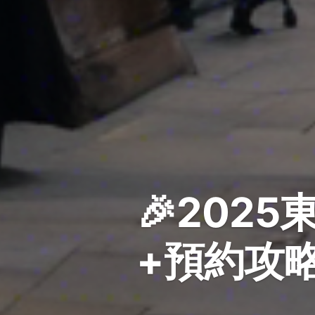
🎉202
+預約攻略