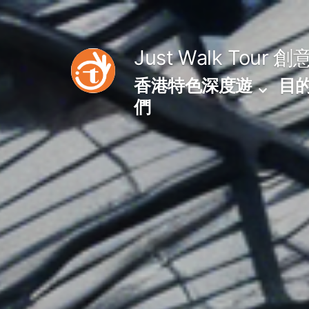
Skip
to
Just Walk Tour
創
content
香港特色深度遊
目
們