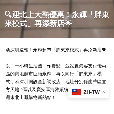
🔍迎北上大熱優惠！永輝「胖東
來模式」再添新店🌟
🚀深圳速報！永輝超市「胖東來模式」再添新店💖
以「一小時生活圈」作賣點，並設置港客支付優惠
區的內地超市巨頭永輝，再以同行「胖東來」模
式，喺深圳開設全新調改店，地址分別係龍華區壹
方天地D區以及寶安區海雅繽紛城，今次真係港人
ZH-TW
週末北上嘅購物新熱點！
點解咁值得去？