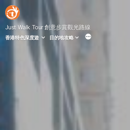
Skip
to
content
Just Walk Tour
創意步賞觀光路線
香港特色深度遊
目的地攻略