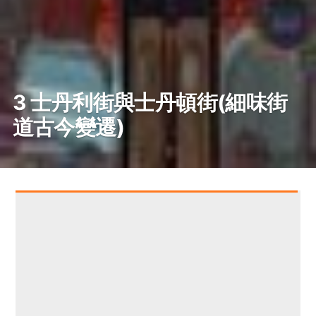
3 士丹利街與士丹頓街(細味街
道古今變遷)