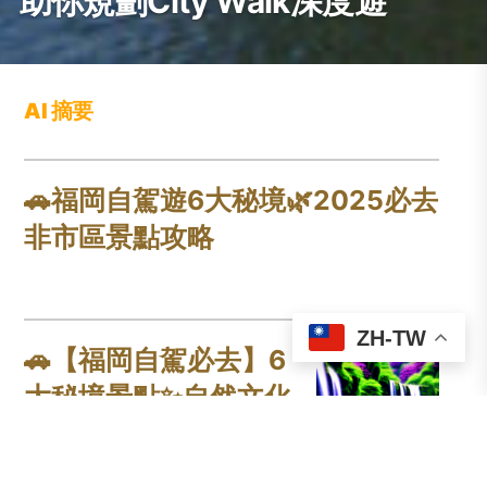
助你規劃City Walk深度遊
AI 摘要
🚗福岡自駕遊6大秘境🌿2025必去
非市區景點攻略
ZH-TW
🚗【福岡自駕必去】6
大秘境景點✨自然文化
雙體驗🌿