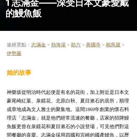
1 志滿金——深受日本文豪愛戴
的鰻魚飯
途經景點：
志滿金
>
熱海湯
>
助六
>
善國寺
>
相馬屋
>
伊勢藤
她的故事
神樂坂從明治時代起便是有名的花街，加上附近是日本文
豪尾崎紅葉、泉鏡花、北原白秋、夏目漱石的居所，順理
成章地成為文人雅士的聚集地。這間1869年創業的懷石料
理店「志滿金」就是他們經常流連的餐廳，店家的招牌鰻
魚飯更曾在泉鏡花和夏目漱石的小說登場，可見他們對這
間餐廳的喜愛。志滿金採用四國和宮崎的國產鰻魚，以歷