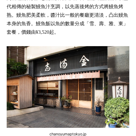
代相傳的秘製鰻魚汁烹調，以先蒸後烤的方式將鰻魚烤
熟。鰻魚肥美柔軟，醬汁比一般的餐廳更清淡，凸出鰻魚
本身的魚香。鰻魚飯以魚的數量分成「雪、壽、雅、東」
套餐，價錢由¥3,520起。
chanoyumaptokyo.jp